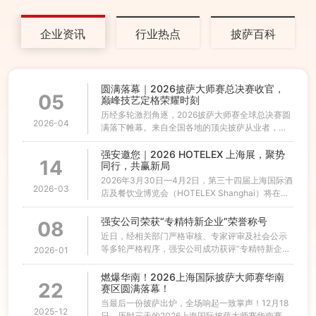
企业资讯
行业热点
披萨百科
圆满落幕｜2026披萨大师赛总决赛收官，
05
巅峰技艺定格荣耀时刻
历经多轮激烈角逐，2026披萨大师赛全球总决赛圆
2026-04
满落下帷幕。来自全国各地的顶尖披萨从业者，带
着匠心与技艺，在世界级舞台上展开终极对决，用
创意与坚守诠释披萨行业的高端质感与国际水准。
强安邀您｜2026 HOTELEX 上海展，聚势
14
同行，共赢新局
2026年3月30日—4月2日，第三十四届上海国际酒
2026-03
店及餐饮业博览会（HOTELEX Shanghai）将在上
海国家会展中心隆重举办。上海强安餐饮设备有限
公司应邀参展， 携多款畅销及新品设备亮相3C25
强安公司荣获“专精特新企业”荣誉称号
08
展位，与海内外专业客商共探行业新趋势、共话合
近日，经相关部门严格审核、专家评审及社会公示
作新机遇。展会期间，强安餐饮设备将集中展示高
等多轮严格程序，强安公司成功获评“专精特新企
2026-01
效、稳定、适配餐饮场景的专业设备，为酒店、餐
业”荣誉称号。这一认定是政府主管部门对公司在专
饮、连锁品牌提供一站式设备支持。
业化发展、精细化管理、特色化经营及创新能力提
燃爆华南！2026上海国际披萨大师赛华南
22
升等方面突出成就的高度认可，标志着公司核心竞
赛区圆满落幕！
争力与行业影响力迈上全新台阶...
当最后一份披萨出炉，全场响起一致掌声！12月18
2025-12
日，历时三天的2026上海国际披萨大师赛华南赛区