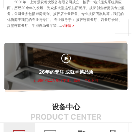
2001年，上海强安餐饮设备有限公司成立，披萨一站式服务系统供应
商，历经20余年的发展，为众多大型连锁披萨餐厅、披萨创业者提供专业服
备
烤
心
成
务，公司业务包括厨房规划、披萨店专业设备、专业披萨店器具等，我们的
优势源于我们的专业与专注。 专业服务于： 披萨连锁餐厅、西餐厅会所、
汉堡连锁餐厅、牛排自助餐厅等......
<详情 >
炉
服
功
新
务
案
闻
披
例
资
萨
联
26年的专注 成就卓越品质
让您的PIZZA 餐厅专业、高效、与众不同
讯
学
系
堂
我
设备中心
PRODUCT CENTER
们