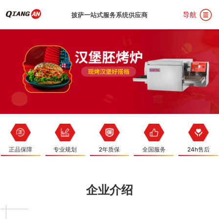
导航
披萨一站式服务系统供应商
披萨一站式服务系统供应商
首
页
关
正品保障
专业规划
2年质保
全国服务
24h售后
于
披
我
萨
汉
企业介绍
们
设
堡
用