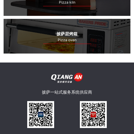
Pizza kiln
备
烤
心
成
炉
服
功
新
披萨层烤箱
Pizza oven
务
案
闻
披
例
资
萨
联
讯
学
系
披萨一站式服务系统供应商
堂
我
们