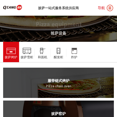
导航
披萨一站式服务系统供应商
披萨一站式服务系统供应商
首
披萨烤炉
披萨雪柜
和面机
醒发柜
炸炉
页
关
于
披
履带链式烤炉
Pizza chain oven
我
萨
汉
们
设
堡
用
披萨窑炉