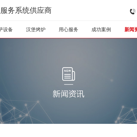
式服务系统供应商
披萨烤炉
披萨雪柜
和面机
醒发柜
炸
萨设备
汉堡烤炉
用心服务
成功案例
新闻