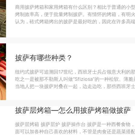
商用披萨烤箱和家用烤箱有什么区别？相比于普通的小
烤制效率高，便于批量烤制披萨。有情怀的烤箱，有明
认为，砖式烤箱烤出的披萨是最好吃的，因此在许多高
均较容易见到砖窑式烤箱。砖窑式烤箱不用多说...
披萨有哪些种类？
纽约式披萨可追溯回17世纪，西班牙士兵占领意大利的
吃之一是被那不勒斯人叫做“Sfiziosa”的一种松软、
当地人把一块披萨对叠在一起，边走边吃，那些西班牙
手里吃。纽约式披萨的主要特征之一就是它很薄，
披萨层烤箱—怎么用披萨烤箱做披萨
披萨层烤箱 披萨层炉 披萨操作台 披萨是一种西餐食物
面可以加各种自己喜欢的材料，不管是肉食还是蔬菜搭