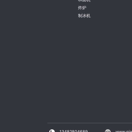
炸炉
制冰机
13482804689
www.qia