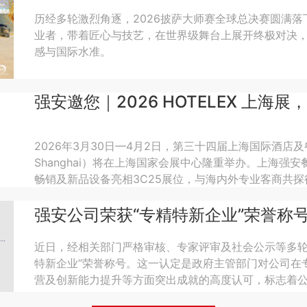
历经多轮激烈角逐，2026披萨大师赛全球总决赛圆满
业者，带着匠心与技艺，在世界级舞台上展开终极对决
感与国际水准。
强安邀您｜2026 HOTELEX 上海
2026年3月30日—4月2日，第三十四届上海国际酒店及
Shanghai）将在上海国家会展中心隆重举办。上海强
畅销及新品设备亮相3C25展位，与海内外专业客商共
期间，强安餐饮设备将集中展示高效、稳定、适配餐饮
强安公司荣获“专精特新企业”荣誉称
品牌提供一站式设备支持。
近日，经相关部门严格审核、专家评审及社会公示等多轮
特新企业”荣誉称号。这一认定是政府主管部门对公司在
营及创新能力提升等方面突出成就的高度认可，标志着
台阶...