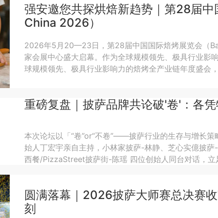
强安邀您共探烘焙新趋势｜第28届中国
China 2026）
2026年5月20—23日，第28届中国国际焙烤展览会（Bake
家会展中心盛大启幕。作为全球规模领先、极具行业影
球规模领先、极具行业影响力的焙烤全产业链年度盛会，
聚2200余家参展企业，预计吸引近40万人次专业买家
展示、趋势发布于一体的行业顶级平台。
重磅复盘｜披萨品牌共论破'卷'：各
本次论坛以「“卷”or“不卷”——披萨行业的生存与增长
始人丁宏宇亲自主持，小林家披萨-林静、芝心实億披萨-陈先
西餐/PizzaStreet披萨街-陈瑶 四位创始人同台对
点，输出兼具专业性与落地性的破局路径，为披萨行业
圆满落幕｜2026披萨大师赛总决赛
刻