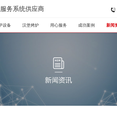
式服务系统供应商
披萨烤炉
披萨雪柜
和面机
醒发柜
炸
萨设备
汉堡烤炉
用心服务
成功案例
新闻