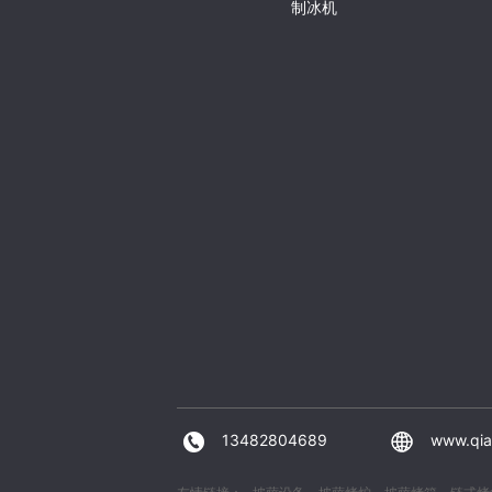
制冰机
13482804689
www.qia