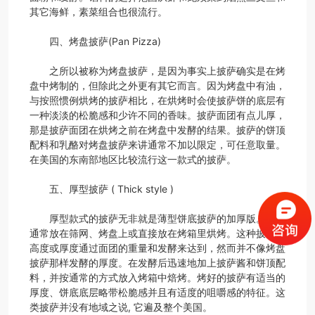
其它海鲜，素菜组合也很流行。
四、烤盘披萨(Pan Pizza)
之所以被称为烤盘披萨，是因为事实上披萨确实是在烤
盘中烤制的，但除此之外更有其它而言。因为烤盘中有油，
与按照惯例烘烤的披萨相比，在烘烤时会使披萨饼的底层有
一种淡淡的松脆感和少许不同的香味。披萨面团有点儿厚，
那是披萨面团在烘烤之前在烤盘中发酵的结果。披萨的饼顶
配料和乳酪对烤盘披萨来讲通常不加以限定，可任意取量。
在美国的东南部地区比较流行这一款式的披萨。
五、厚型披萨 ( Thick style )
厚型款式的披萨无非就是薄型饼底披萨的加厚版。它们
通常放在筛网、烤盘上或直接放在烤箱里烘烤。这种披萨的
高度或厚度通过面团的重量和发酵来达到，然而并不像烤盘
披萨那样发酵的厚度。在发酵后迅速地加上披萨酱和饼顶配
料，并按通常的方式放入烤箱中焙烤。烤好的披萨有适当的
厚度、饼底底层略带松脆感并且有适度的咀嚼感的特征。这
类披萨并没有地域之说, 它遍及整个美国。