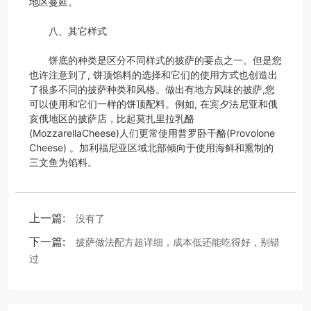
地区蔓延。
八、其它样式
饼底的种类是区分不同样式的披萨的要点之一。但是您
也许注意到了, 饼顶馅料的选择和它们的使用方式也创造出
了很多不同的披萨种类和风格。做出有地方风味的披萨,您
可以使用和它们一样的饼顶配料。例如, 在宾夕法尼亚和俄
亥俄地区的披萨店，比起莫扎里拉乳酪
(MozzarellaCheese)人们更常使用普罗卧干酪(Provolone
Cheese) 。加利福尼亚区域北部倾向于使用海鲜和熏制的
三文鱼为馅料。
上一篇:
没有了
下一篇:
披萨做法配方超详细，成本低还能吃得好，别错
过