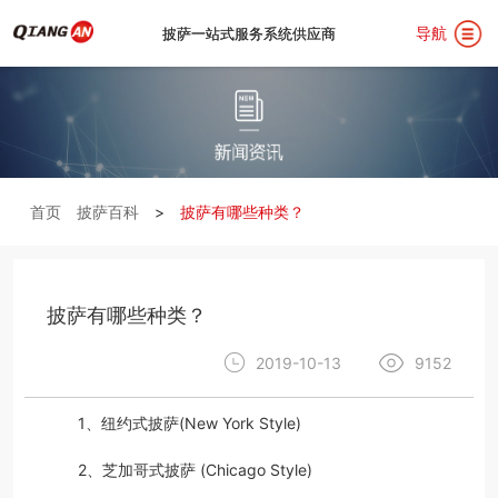
导航
披萨一站式服务系统供应商
披萨一站式服务系统供应商
首
首页
披萨百科
>
披萨有哪些种类？
页
关
披萨有哪些种类？
于
披
2019-10-13
9152
我
萨
汉
1、纽约式披萨(New York Style)
2、芝加哥式披萨 (Chicago Style)
们
设
堡
用