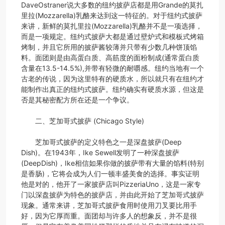
DaveOstraner说大多数的纽约披萨店都是用Grande的莫扎
里拉(Mozzarella)乳酪来达到这一特征的。对于纽约式披萨
来讲，新鲜的莫扎里拉(Mozzarella)乳酪并不是一项选择，
而是一项规定。纽约式披萨大都是通过壁炉式和模板式烤箱
烤制，并且它所用的披萨酱较薄并只带有少数几种饼顶馅
料。面团则是由高蛋白质、高筋度的面粉制成(通常蛋白质
含量在13.5-14.5%),并带有轻微的耐嚼感。纽约当地有一个
古老的传说，因为这里特有的硬质水，所以就只有在纽约才
能制作出真正的纽约式披萨。纽约确实有硬质水源，但这是
否是其秘密配方所在还是一个争议。
二、芝加哥式披萨 (Chicago Style)
芝加哥式披萨的定义特色之一是深盘披萨(Deep
Dish)。在1943年，Ike Sewell发明了一种深盘披萨
(DeepDish)，Ike相信如果你做的披萨带有大量的馅料(特别
是香肠)，它将会成为人们一顿丰盛美食的选择。事实证明
他是对的，他开了一家披萨店叫PizzeriaUno，这是一家专
门以深盘披萨为特色的披萨店，并由此开始了芝加哥式披萨
现象。通常来讲，芝加哥式披萨食用时使用刀叉要比用手
好，因为它厚而重。面团却与许多人的想象反，并不是很