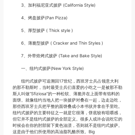
3、加利福尼亚式披萨 (California Style)
备
烤
心
成
4、烤盘披萨(Pan Pizza)
5、厚型披萨 ( Thick style )
炉
服
功
新
6、薄脆型披萨 ( Cracker and Thin Styles )
务
案
闻
披
7、外带焙烤式披萨 (Take and Bake Style)
例
资
萨
联
一、纽约式披萨(New York Style)
纽约式披萨可追溯回17世纪，西班牙士兵占领意大利
讯
学
系
的那不勒斯时，当时最受士兵们喜爱的小吃之一是被那不勒
斯人叫做“Sfiziosa”的一种松软、薄脆并在上面带有馅料的
面饼。就像纽约当地人把一块披萨对叠在一起，边走边吃，
堂
我
那些西班牙士兵把平整的面饼叠成小本书状并拿在手里吃。
纽约式披萨的主要特征之一就是它很薄，饼底较有咀嚼感，
但它并不是纽约式披萨的全部定义。很多人或许会说吃它的
们
时候会在你的肘部留下黄色油渍，否则就不是纽约式披萨。
这是由于他们所使用的高油脂乳酪所致。Big