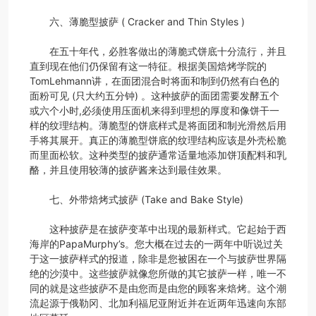
六、薄脆型披萨 ( Cracker and Thin Styles )
在五十年代，必胜客做出的薄脆式饼底十分流行，并且
直到现在他们仍保留有这一特征。根据美国焙烤学院的
TomLehmann讲，在面团混合时将面和制到仍然有白色的
面粉可见 (只大约五分钟) 。这种披萨的面团需要发酵五个
或六个小时,必须使用压面机来得到理想的厚度和像饼干一
样的纹理结构。薄脆型的饼底样式是将面团和制光滑然后用
手将其展开。真正的薄脆型饼底的纹理结构应该是外壳松脆
而里面松软。这种类型的披萨通常适量地添加饼顶配料和乳
酪，并且使用较薄的披萨酱来达到最佳效果。
七、外带焙烤式披萨 (Take and Bake Style)
这种披萨是在披萨变革中出现的最新样式。它起始于西
海岸的PapaMurphy’s。您大概在过去的一两年中听说过关
于这一披萨样式的报道，除非是您被困在一个与披萨世界隔
绝的沙漠中。这些披萨就像您所做的其它披萨一样，唯一不
同的就是这些披萨不是由您而是由您的顾客来焙烤。这个潮
流起源于俄勒冈、北加利福尼亚附近并在近两年迅速向东部