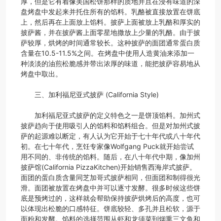
厚，但是它有着像美国松饼那样的质地并且在浸有味道的深
盘烤盘中发起来并托住所有的馅料。乳酪被直接放置在饼底
上，然后再在上面放上馅料。披萨上面被放上乳酪和厚实的
披萨酱，并在披萨酱上面零星地撒放上少量的乳酪。由于披
萨较厚，烘烤的时间通常较长。这种披萨的面团通常蛋白质
含量在10.5-11.5%之间。在烤盘中使用人造黄油来添加一
种淡淡的油煎松脆感并带出浓厚的味道，能把披萨容易地从
烤盘中取出。
三、加利福尼亚式披萨 (California Style)
加利福尼亚式披萨的定义特色之一是饼顶馅料。加州式
披萨趋向于使用吸引人的馅料和馅料组合。但是对加州式披
萨的起源难以断定，有人认为它开始于七十年代或八十年代
初。在七十年代，烹饪专家像Wolfgang Puck就开始尝试
用不同的、非传统的馅料。随后，在八十年代中期，像加州
披萨馆(California PizzaKitchen)开始销售西海岸式披萨。
面团的蛋白质含量同芝加哥式披萨相同，但面团和制得很光
滑。面团被放置在烤盘中并可以逐寸发酵。很多时候这些饼
底是预烤过的，这样就会帮助保持披萨烘烤后的高度，也可
以体现出松脆的口感特征。饼底较轻、多孔并且松软，源于
面粉和发酵。馅料的选择范围从虾和龙须菜到烟熏三文鱼和