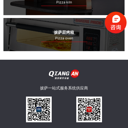
Pizza kiln
备
烤
心
成
炉
服
功
新
披萨层烤箱
Pizza oven
务
案
闻
披
例
资
萨
联
讯
学
系
披萨一站式服务系统供应商
堂
我
们