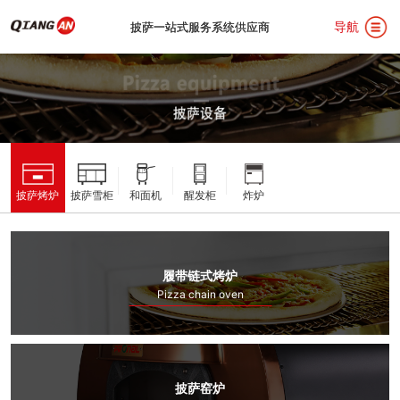
导航
披萨一站式服务系统供应商
披萨一站式服务系统供应商
首
披萨烤炉
披萨雪柜
和面机
醒发柜
炸炉
页
关
于
披
履带链式烤炉
Pizza chain oven
我
萨
汉
们
设
堡
用
披萨窑炉