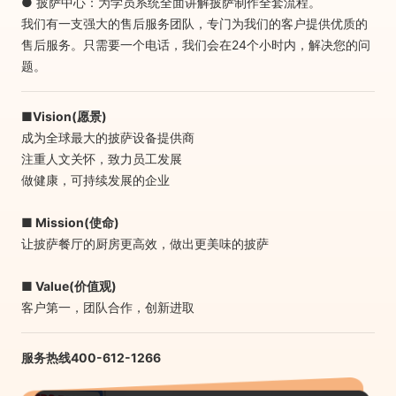
● 披萨中心：为学员系统全面讲解披萨制作全套流程。
我们有一支强大的售后服务团队，专门为我们的客户提供优质的
备
烤
心
成
售后服务。只需要一个电话，我们会在24个小时内，解决您的问
题。
炉
服
功
新
■Vision(愿景)
成为全球最大的披萨设备提供商
务
案
闻
披
注重人文关怀，致力员工发展
做健康，可持续发展的企业
例
资
萨
联
■ Mission(使命)
让披萨餐厅的厨房更高效，做出更美味的披萨
讯
学
系
■ Value(价值观)
堂
我
客户第一，团队合作，创新进取
们
服务热线400-612-1266