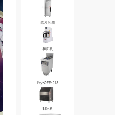
醒发冰箱
和面机
炸炉OFE-213
制冰机