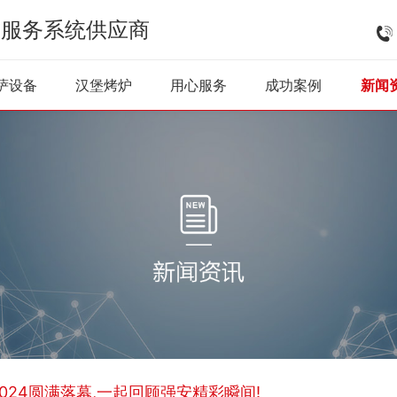
式服务系统供应商
披萨烤炉
披萨雪柜
和面机
醒发柜
炸
萨设备
汉堡烤炉
用心服务
成功案例
新闻
a 2024圆满落幕,一起回顾强安精彩瞬间!