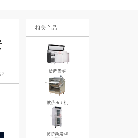
相关产品
安
披萨雪柜
87
披萨压面机
与
披萨醒发柜