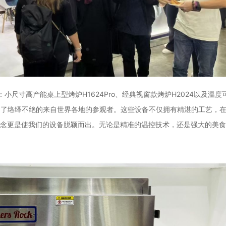
小尺寸高产能桌上型烤炉H1624Pro、经典视窗款烤炉H2024以及温度
吸引了络绎不绝的来自世界各地的参观者。这些设备不仅拥有精湛的工艺，
念更是使我们的设备脱颖而出。无论是精准的温控技术，还是强大的美食