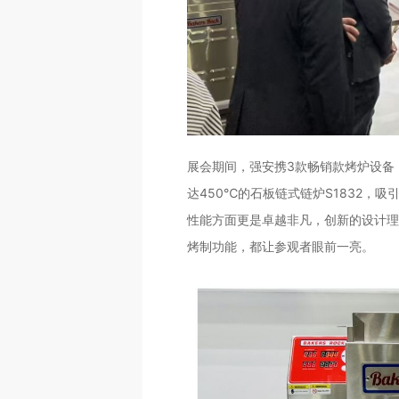
展会期间，强安携3款畅销款烤炉设备：
达450℃的石板链式链炉S1832，
性能方面更是卓越非凡，创新的设计理
烤制功能，都让参观者眼前一亮。