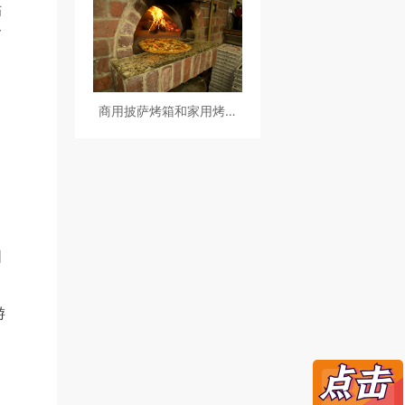
哪些点？
粘
客
商用披萨烤箱和家用烤箱
有什么区别？
阳
游