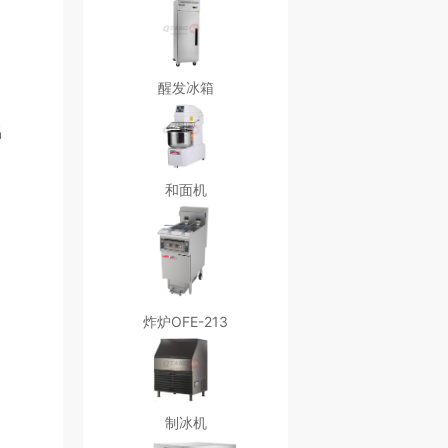
醒发冰箱
铝
和面机
炸炉OFE-213
制冰机