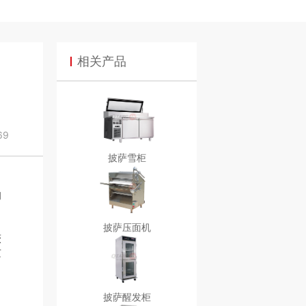
相关产品
69
披萨雪柜
的
披萨压面机
较
质
披萨醒发柜