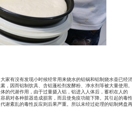
，大家有没有发现小时候经常用来烧水的铝锅和铝制烧水壶已经
元素，因而铝制饮具、含铝蓬松剂发酵粉、净水剂等被大量使用
人体的代谢作用，由于过量摄入铝，铝进入人体后，蓄积在人的
但容易对各种脏器造成损害，而且使免疫功能下降。其引起的毒
生代谢紊乱的毒性反应则后果严重。所以未经过处理的铝制烤盘