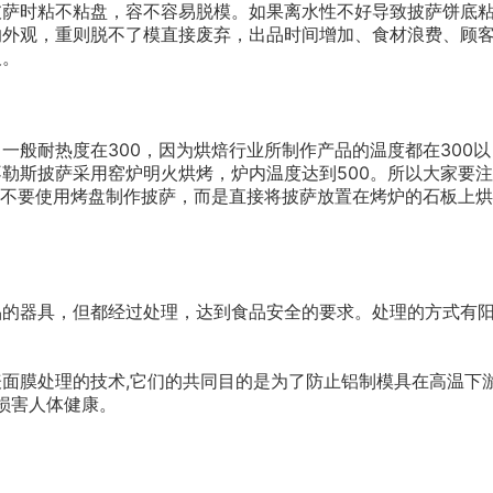
披萨时粘不粘盘，容不容易脱模。如果离水性不好导致披萨饼底
响外观，重则脱不了模直接废弃，出品时间增加、食材浪费、顾
及。
一般耐热度在300，因为烘焙行业所制作产品的温度都在300以
勒斯披萨采用窑炉明火烘烤，炉内温度达到500。所以大家要注
万不要使用烤盘制作披萨，而是直接将披萨放置在烤炉的石板上烘
品的器具，但都经过处理，达到食品安全的要求。处理的方式有
面膜处理的技术,它们的共同目的是为了防止铝制模具在高温下
会损害人体健康。