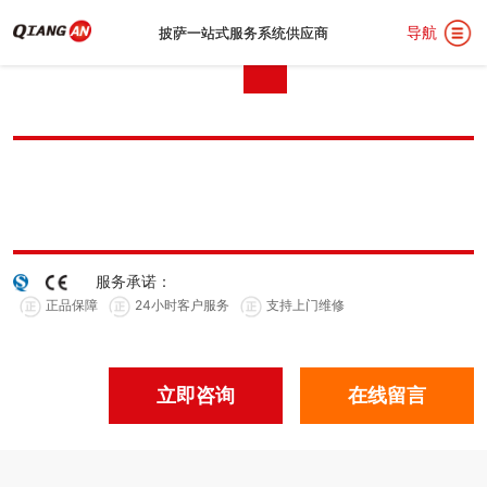
导航
披萨一站式服务系统供应商
披萨一站式服务系统供应商
首
页
关
服务承诺：
正品保障
24小时客户服务
支持上门维修
于
披
立即咨询
在线留言
我
萨
汉
们
设
堡
用