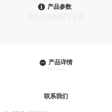
产品参数
备
烤
心
成
PARAMETER
炉
服
功
新
务
案
闻
披
例
资
萨
联
产品详情
DETAILS
讯
学
系
堂
我
联系我们
们